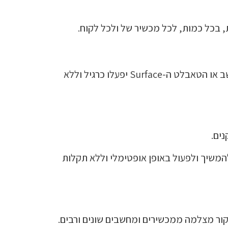
 בכל כמות, לכל מכשיר של ולכל לקוח.
עיקור Bluetooth מקצועי המתבצע על ידינו, מבטיח הסרת כרטיס ה- Bluetooth בצורה בטוחה כך שהמחשב או הטאבלט ה-Surface יפעלו כרגיל וללא
נים.
 הסרת רכיב שמע שמבוצע על ידינו באופן מושלם, מאפשר למחשב ה- Surfaceשלכם להמשיך ולפעול באופן אופטימלי וללא תקלות
יקור מצלמה ממכשירים ומחשבים שונים ורבים.